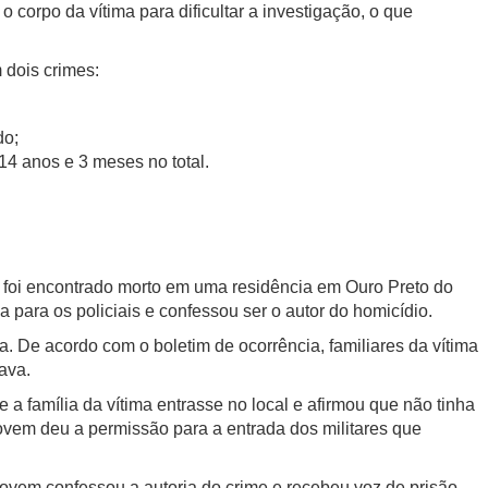
o corpo da vítima para dificultar a investigação, o que
 dois crimes:
do;
4 anos e 3 meses no total.
foi encontrado morto em uma residência em Ouro Preto do
a para os policiais e confessou ser o autor do homicídio.
a. De acordo com o boletim de ocorrência, familiares da vítima
ava.
 a família da vítima entrasse no local e afirmou que não tinha
jovem deu a permissão para a entrada dos militares que
jovem confessou a autoria do crime e recebeu voz de prisão.