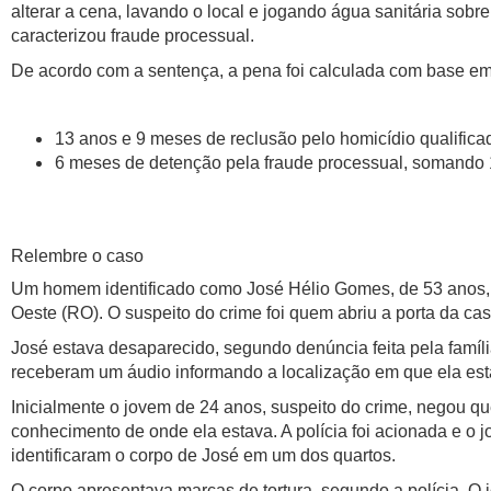
alterar a cena, lavando o local e jogando água sanitária sobre 
caracterizou fraude processual.
De acordo com a sentença, a pena foi calculada com base em
13 anos e 9 meses de reclusão pelo homicídio qualifica
6 meses de detenção pela fraude processual, somando 1
Relembre o caso
Um homem identificado como José Hélio Gomes, de 53 anos, 
Oeste (RO). O suspeito do crime foi quem abriu a porta da cas
José estava desaparecido, segundo denúncia feita pela famíli
receberam um áudio informando a localização em que ela est
Inicialmente o jovem de 24 anos, suspeito do crime, negou que
conhecimento de onde ela estava. A polícia foi acionada e o 
identificaram o corpo de José em um dos quartos.
O corpo apresentava marcas de tortura, segundo a polícia. O 