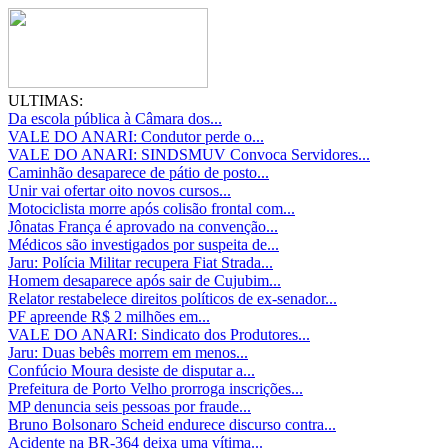
ULTIMAS:
Da escola pública à Câmara dos...
VALE DO ANARI: Condutor perde o...
VALE DO ANARI: SINDSMUV Convoca Servidores...
Caminhão desaparece de pátio de posto...
Unir vai ofertar oito novos cursos...
Motociclista morre após colisão frontal com...
Jônatas França é aprovado na convenção...
Médicos são investigados por suspeita de...
Jaru: Polícia Militar recupera Fiat Strada...
Homem desaparece após sair de Cujubim...
Relator restabelece direitos políticos de ex-senador...
PF apreende R$ 2 milhões em...
VALE DO ANARI: Sindicato dos Produtores...
Jaru: Duas bebês morrem em menos...
Confúcio Moura desiste de disputar a...
Prefeitura de Porto Velho prorroga inscrições...
MP denuncia seis pessoas por fraude...
Bruno Bolsonaro Scheid endurece discurso contra...
Acidente na BR-364 deixa uma vítima...