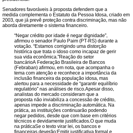
Senadores favoráveis à proposta defendem que a
medida complementa o Estatuto da Pessoa Idosa, criado em
2003, que já prevê proteção contra discriminação, mas não
aborda diretamente o sistema financeiro.
“Negar crédito por idade é negar dignidade”,
afirmou o senador Paulo Paim (PT-RS) durante a
votação. “Estamos corrigindo uma distorção
histórica que trata o idoso como incapaz de gerir
sua vida econômica.”Reação do setor
bancárioA Federação Brasileira de Bancos
(Febraban) afirmou, em nota, que acompanha o
tema com atenção e reconhece a importância da
inclusão financeira da população idosa, mas
alertou para a necessidade de “garantir equilíbrio
regulatório” nas análises de risco.Apesar disso,
analistas do mercado consideram que a
proposta não inviabiliza a concessão de crédito,
apenas impede a discriminação automática. Na
prática, as instituições continuarão podendo
negar pedidos, desde que com base em critérios
técnicos e devidamente justificados.O que muda
na práticaSe o texto virar lei, os bancos e
financeiras deverão:Emitir justificativa formal e