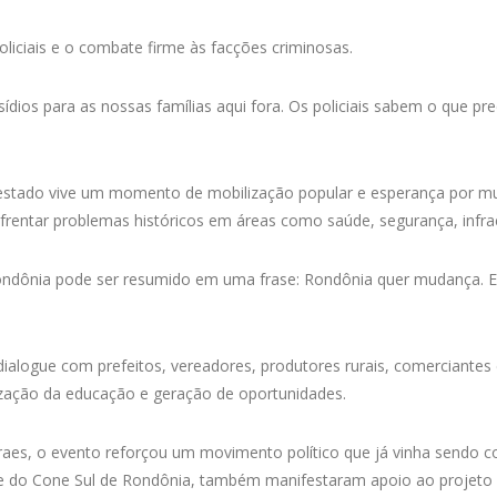
iciais e o combate firme às facções criminosas.
ídios para as nossas famílias aqui fora. Os policiais sabem o que pre
stado vive um momento de mobilização popular e esperança por mu
frentar problemas históricos em áreas como saúde, segurança, infr
ondônia pode ser resumido em uma frase: Rondônia quer mudança. 
ogue com prefeitos, vereadores, produtores rurais, comerciantes e
rização da educação e geração de oportunidades.
raes, o evento reforçou um movimento político que já vinha sendo c
nte do Cone Sul de Rondônia, também manifestaram apoio ao projeto 