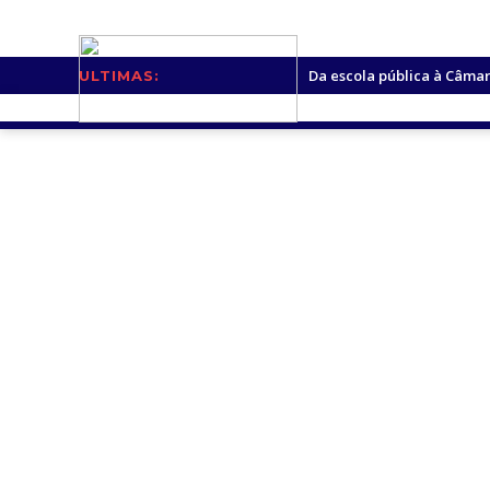
Da escola pública à Câmara
ULTIMAS:
VALE DO ANARI: Condutor p
VALE DO ANARI: SINDSMUV 
Caminhão desaparece de p
Unir vai ofertar oito novos
Motociclista morre após co
Jônatas França é aprovado
Médicos são investigados p
Jaru: Polícia Militar recupe
Homem desaparece após sa
Relator restabelece direit
PF apreende R$ 2 milhões 
VALE DO ANARI: Sindicato 
Jaru: Duas bebês morrem 
Confúcio Moura desiste de 
Prefeitura de Porto Velho 