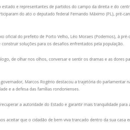
do estado e representantes de partidos do campo da direita e do cent
rticiparam do ato o deputado federal Fernando Máximo (PL), pré-ca
 oficial do prefeito de Porto Velho, Léo Moraes (Podemos), à pré-
 construir soluções para os desafios enfrentados pela população.
iálogo, de olhar nos olhos, conversar e sentir os dramas e as dores
governador, Marcos Rogério destacou a trajetória do parlamentar na
de e a defesa das famílias rondonienses.
ecuperar a autoridade do Estado e garantir mais tranquilidade para 
mos aceitar que o cidadão de bem viva trancado dentro da sua casa e