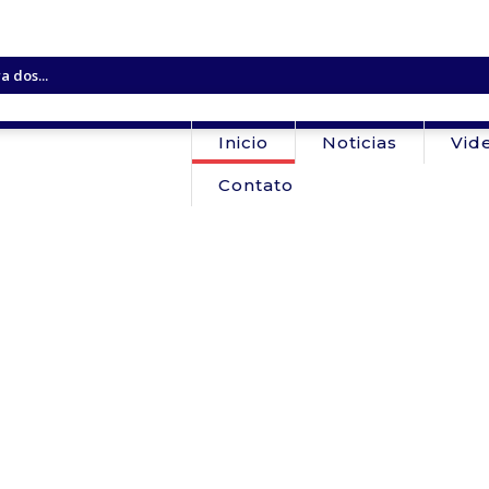
 dos...
erde o...
Convoca Servidores...
Inicio
Noticias
Vid
átio de posto...
 cursos...
Contato
lisão frontal com...
 na convenção...
or suspeita de...
ra Fiat Strada...
ir de Cujubim...
os políticos de ex-senador...
em...
dos Produtores...
em menos...
disputar a...
prorroga inscrições...