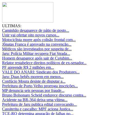
ULTIMAS:
Caminhão desaparece de pátio de posto...
Unir vai ofertar oito novos cursos...
Motociclista morre após colisão frontal com...
Jônatas França é aprovado na convenção...
Médicos são investigados por suspeita de...
Jaru: Polícia Militar recupera Fiat Strada...
Homem desaparece após sair de Cujubim...
Relator restabelece direitos políticos de ex-senador...
PF apreende R$ 2 milhões em...
VALE DO ANARI: Sindicato dos Produtores...
Jaru: Duas bebês morrem em menos...
Confúcio Moura desiste de disputar a...
Prefeitura de Porto Velho prorroga inscrições...
MP denuncia seis pessoas por fraude...
Bruno Bolsonaro Scheid endurece discurso contra...
Acidente na BR-364 deixa uma vítima...
Prefeitura de Jaru publica edital convocando...
Cassiterita e cascalho: MPF aciona Justiça...
TCE-RO determina apuração de falhas no...