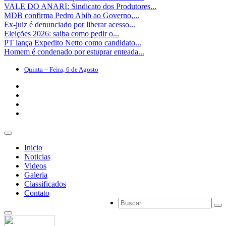
VALE DO ANARI: Sindicato dos Produtores...
MDB confirma Pedro Abib ao Governo,...
Ex-juiz é denunciado por liberar acesso...
Eleições 2026: saiba como pedir o...
PT lança Expedito Netto como candidato...
Homem é condenado por estuprar enteada...
Quinta – Feira, 6 de Agosto
Inicio
Noticias
Videos
Galeria
Classificados
Contato