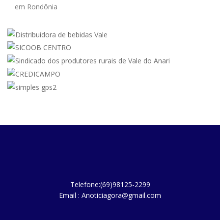
em Rondônia
Telefone:(69)98125-2299
Email : Anoticiagora@gmail.com