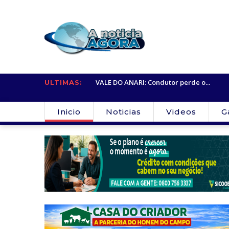
VALE DO ANARI: SINDSMUV Convoca
ndutor perde o...
ULTIMAS:
Servidores...
Inicio
Noticias
Videos
G