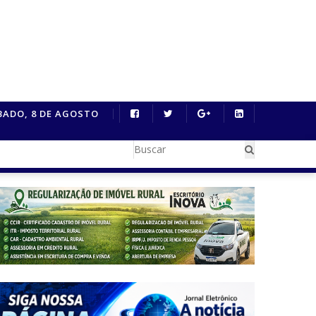
 oito novos cursos...
BADO, 8 DE AGOSTO
Motociclista morre após colisão frontal