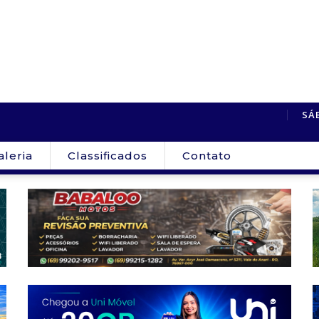
Caminhão desaparece de pátio de posto...
Unir vai ofertar
SÁ
aleria
Classificados
Contato