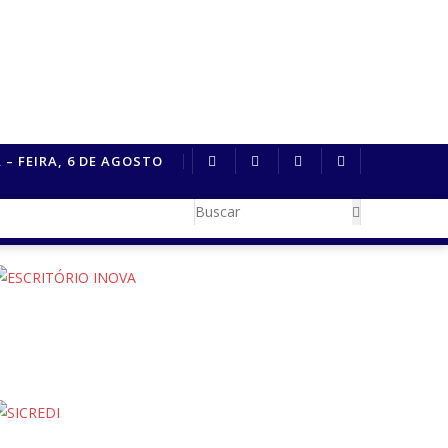
ece direitos políticos de ex-
 – FEIRA, 6 DE AGOSTO
PF apreende R$ 2 milhões em...