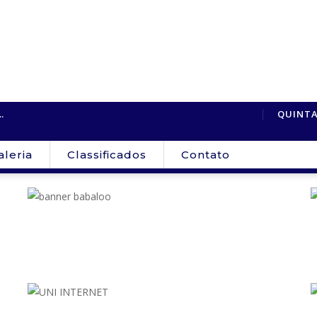
Relator restabel
.
Homem desaparece após sair de Cujubim...
QUINTA
senador...
aleria
Classificados
Contato