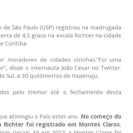
e de São Paulo (USP) registrou na madrugada
erra de 4,5 graus na escala Richter na cidade
e Curitiba.
r moradores de cidades vizinhas.”Foi uma
r”, disse o internauta João Cesar no Twitter.
o Sul, a 30 quilômetros de Itaperuçu.
ados pelo tremor até o fechamento desta
que atinmgiu o País ester ano.
No começo do
a Richter foi registrado em Montes Claros
,
inas Gerais. Só em 2017, a Montes Claros foi