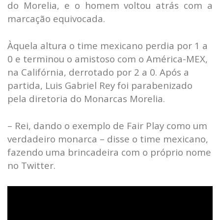
do Morelia, e o homem voltou atrás com a
marcação equivocada.
Àquela altura o time mexicano perdia por 1 a
0 e terminou o amistoso com o América-MEX,
na Califórnia, derrotado por 2 a 0. Após a
partida, Luis Gabriel Rey foi parabenizado
pela diretoria do Monarcas Morelia.
– Rei, dando o exemplo de Fair Play como um
verdadeiro monarca – disse o time mexicano,
fazendo uma brincadeira com o próprio nome
no Twitter.