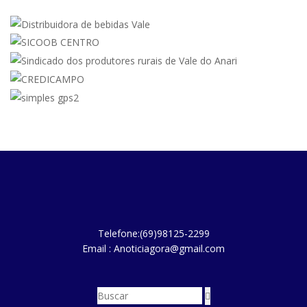
Telefone:(69)98125-2299
Email : Anoticiagora@gmail.com