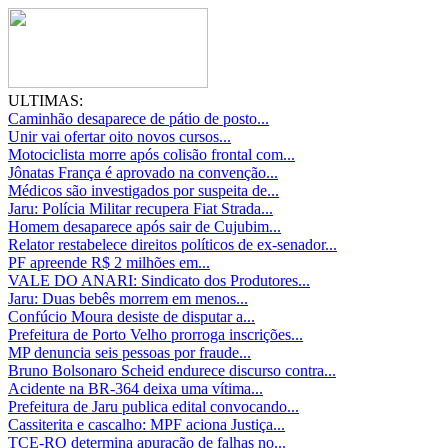
ULTIMAS:
Caminhão desaparece de pátio de posto...
Unir vai ofertar oito novos cursos...
Motociclista morre após colisão frontal com...
Jônatas França é aprovado na convenção...
Médicos são investigados por suspeita de...
Jaru: Polícia Militar recupera Fiat Strada...
Homem desaparece após sair de Cujubim...
Relator restabelece direitos políticos de ex-senador...
PF apreende R$ 2 milhões em...
VALE DO ANARI: Sindicato dos Produtores...
Jaru: Duas bebês morrem em menos...
Confúcio Moura desiste de disputar a...
Prefeitura de Porto Velho prorroga inscrições...
MP denuncia seis pessoas por fraude...
Bruno Bolsonaro Scheid endurece discurso contra...
Acidente na BR-364 deixa uma vítima...
Prefeitura de Jaru publica edital convocando...
Cassiterita e cascalho: MPF aciona Justiça...
TCE-RO determina apuração de falhas no...