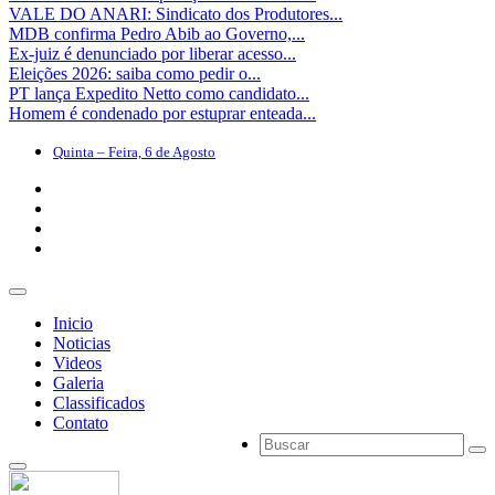
VALE DO ANARI: Sindicato dos Produtores...
MDB confirma Pedro Abib ao Governo,...
Ex-juiz é denunciado por liberar acesso...
Eleições 2026: saiba como pedir o...
PT lança Expedito Netto como candidato...
Homem é condenado por estuprar enteada...
Quinta – Feira, 6 de Agosto
Inicio
Noticias
Videos
Galeria
Classificados
Contato