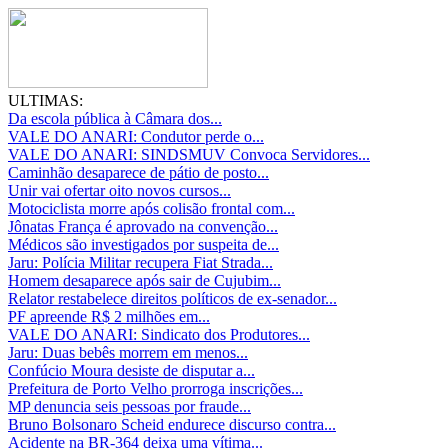
ULTIMAS:
Da escola pública à Câmara dos...
VALE DO ANARI: Condutor perde o...
VALE DO ANARI: SINDSMUV Convoca Servidores...
Caminhão desaparece de pátio de posto...
Unir vai ofertar oito novos cursos...
Motociclista morre após colisão frontal com...
Jônatas França é aprovado na convenção...
Médicos são investigados por suspeita de...
Jaru: Polícia Militar recupera Fiat Strada...
Homem desaparece após sair de Cujubim...
Relator restabelece direitos políticos de ex-senador...
PF apreende R$ 2 milhões em...
VALE DO ANARI: Sindicato dos Produtores...
Jaru: Duas bebês morrem em menos...
Confúcio Moura desiste de disputar a...
Prefeitura de Porto Velho prorroga inscrições...
MP denuncia seis pessoas por fraude...
Bruno Bolsonaro Scheid endurece discurso contra...
Acidente na BR-364 deixa uma vítima...