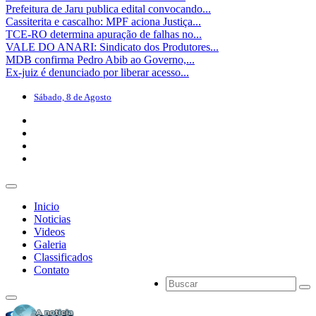
Prefeitura de Jaru publica edital convocando...
Cassiterita e cascalho: MPF aciona Justiça...
TCE-RO determina apuração de falhas no...
VALE DO ANARI: Sindicato dos Produtores...
MDB confirma Pedro Abib ao Governo,...
Ex-juiz é denunciado por liberar acesso...
Sábado, 8 de Agosto
Inicio
Noticias
Videos
Galeria
Classificados
Contato