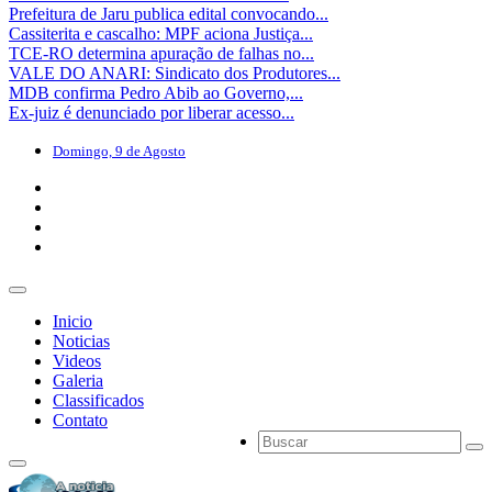
Prefeitura de Jaru publica edital convocando...
Cassiterita e cascalho: MPF aciona Justiça...
TCE-RO determina apuração de falhas no...
VALE DO ANARI: Sindicato dos Produtores...
MDB confirma Pedro Abib ao Governo,...
Ex-juiz é denunciado por liberar acesso...
Domingo, 9 de Agosto
Inicio
Noticias
Videos
Galeria
Classificados
Contato