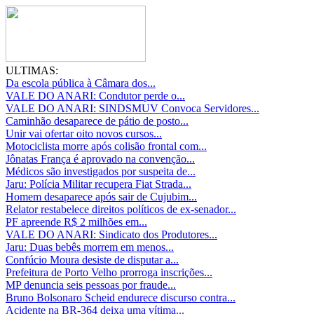
ULTIMAS:
Da escola pública à Câmara dos...
VALE DO ANARI: Condutor perde o...
VALE DO ANARI: SINDSMUV Convoca Servidores...
Caminhão desaparece de pátio de posto...
Unir vai ofertar oito novos cursos...
Motociclista morre após colisão frontal com...
Jônatas França é aprovado na convenção...
Médicos são investigados por suspeita de...
Jaru: Polícia Militar recupera Fiat Strada...
Homem desaparece após sair de Cujubim...
Relator restabelece direitos políticos de ex-senador...
PF apreende R$ 2 milhões em...
VALE DO ANARI: Sindicato dos Produtores...
Jaru: Duas bebês morrem em menos...
Confúcio Moura desiste de disputar a...
Prefeitura de Porto Velho prorroga inscrições...
MP denuncia seis pessoas por fraude...
Bruno Bolsonaro Scheid endurece discurso contra...
Acidente na BR-364 deixa uma vítima...