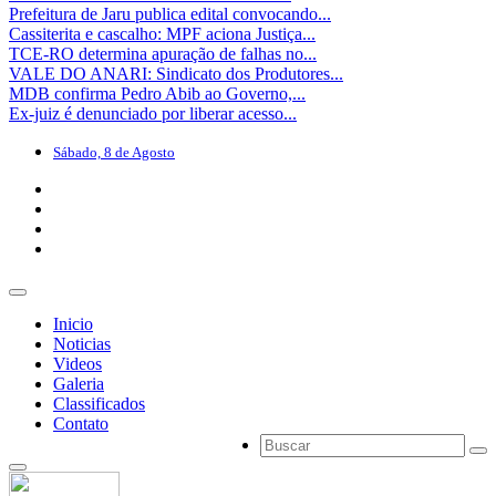
Prefeitura de Jaru publica edital convocando...
Cassiterita e cascalho: MPF aciona Justiça...
TCE-RO determina apuração de falhas no...
VALE DO ANARI: Sindicato dos Produtores...
MDB confirma Pedro Abib ao Governo,...
Ex-juiz é denunciado por liberar acesso...
Sábado, 8 de Agosto
Inicio
Noticias
Videos
Galeria
Classificados
Contato