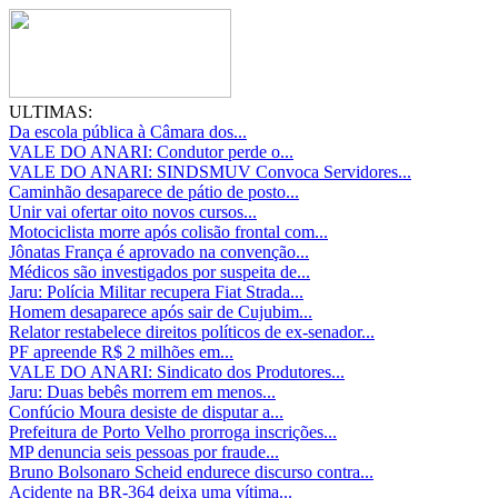
ULTIMAS:
Da escola pública à Câmara dos...
VALE DO ANARI: Condutor perde o...
VALE DO ANARI: SINDSMUV Convoca Servidores...
Caminhão desaparece de pátio de posto...
Unir vai ofertar oito novos cursos...
Motociclista morre após colisão frontal com...
Jônatas França é aprovado na convenção...
Médicos são investigados por suspeita de...
Jaru: Polícia Militar recupera Fiat Strada...
Homem desaparece após sair de Cujubim...
Relator restabelece direitos políticos de ex-senador...
PF apreende R$ 2 milhões em...
VALE DO ANARI: Sindicato dos Produtores...
Jaru: Duas bebês morrem em menos...
Confúcio Moura desiste de disputar a...
Prefeitura de Porto Velho prorroga inscrições...
MP denuncia seis pessoas por fraude...
Bruno Bolsonaro Scheid endurece discurso contra...
Acidente na BR-364 deixa uma vítima...