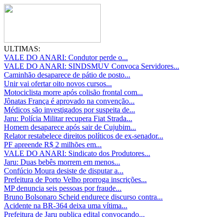
ULTIMAS:
VALE DO ANARI: Condutor perde o...
VALE DO ANARI: SINDSMUV Convoca Servidores...
Caminhão desaparece de pátio de posto...
Unir vai ofertar oito novos cursos...
Motociclista morre após colisão frontal com...
Jônatas França é aprovado na convenção...
Médicos são investigados por suspeita de...
Jaru: Polícia Militar recupera Fiat Strada...
Homem desaparece após sair de Cujubim...
Relator restabelece direitos políticos de ex-senador...
PF apreende R$ 2 milhões em...
VALE DO ANARI: Sindicato dos Produtores...
Jaru: Duas bebês morrem em menos...
Confúcio Moura desiste de disputar a...
Prefeitura de Porto Velho prorroga inscrições...
MP denuncia seis pessoas por fraude...
Bruno Bolsonaro Scheid endurece discurso contra...
Acidente na BR-364 deixa uma vítima...
Prefeitura de Jaru publica edital convocando...