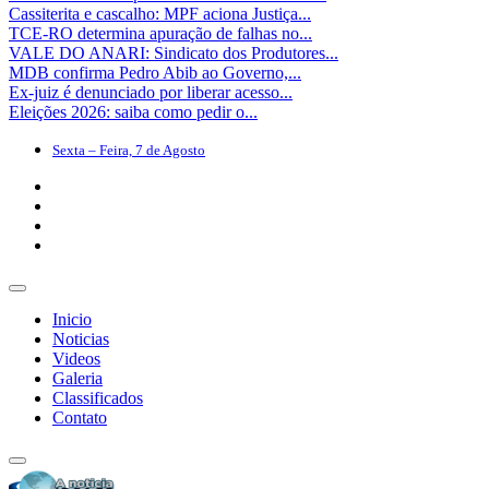
Cassiterita e cascalho: MPF aciona Justiça...
TCE-RO determina apuração de falhas no...
VALE DO ANARI: Sindicato dos Produtores...
MDB confirma Pedro Abib ao Governo,...
Ex-juiz é denunciado por liberar acesso...
Eleições 2026: saiba como pedir o...
Sexta – Feira, 7 de Agosto
Inicio
Noticias
Videos
Galeria
Classificados
Contato