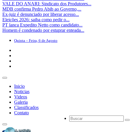
VALE DO ANARI: Sindicato dos Produtores...
MDB confirma Pedro Abib ao Governo,...
Ex-juiz é denunciado por liberar acesso...
Eleições 2026: saiba como pedir o...
PT lança Expedito Netto como candidato...
Homem é condenado por estuprar enteada...
Quinta – Feira, 6 de Agosto
Inicio
Noticias
Videos
Galeria
Classificados
Contato