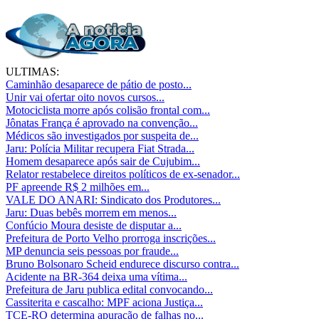
ULTIMAS:
Caminhão desaparece de pátio de posto...
Unir vai ofertar oito novos cursos...
Motociclista morre após colisão frontal com...
Jônatas França é aprovado na convenção...
Médicos são investigados por suspeita de...
Jaru: Polícia Militar recupera Fiat Strada...
Homem desaparece após sair de Cujubim...
Relator restabelece direitos políticos de ex-senador...
PF apreende R$ 2 milhões em...
VALE DO ANARI: Sindicato dos Produtores...
Jaru: Duas bebês morrem em menos...
Confúcio Moura desiste de disputar a...
Prefeitura de Porto Velho prorroga inscrições...
MP denuncia seis pessoas por fraude...
Bruno Bolsonaro Scheid endurece discurso contra...
Acidente na BR-364 deixa uma vítima...
Prefeitura de Jaru publica edital convocando...
Cassiterita e cascalho: MPF aciona Justiça...
TCE-RO determina apuração de falhas no...