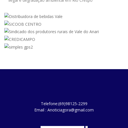
ilegal e degradação ambiental em Rio Crespo
Telefone:(69)98125-2299
Email : Anoticiagora@gmail.com