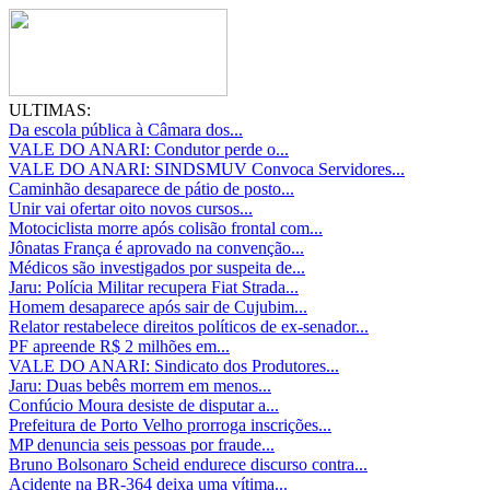
ULTIMAS:
Da escola pública à Câmara dos...
VALE DO ANARI: Condutor perde o...
VALE DO ANARI: SINDSMUV Convoca Servidores...
Caminhão desaparece de pátio de posto...
Unir vai ofertar oito novos cursos...
Motociclista morre após colisão frontal com...
Jônatas França é aprovado na convenção...
Médicos são investigados por suspeita de...
Jaru: Polícia Militar recupera Fiat Strada...
Homem desaparece após sair de Cujubim...
Relator restabelece direitos políticos de ex-senador...
PF apreende R$ 2 milhões em...
VALE DO ANARI: Sindicato dos Produtores...
Jaru: Duas bebês morrem em menos...
Confúcio Moura desiste de disputar a...
Prefeitura de Porto Velho prorroga inscrições...
MP denuncia seis pessoas por fraude...
Bruno Bolsonaro Scheid endurece discurso contra...
Acidente na BR-364 deixa uma vítima...