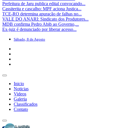
Prefeitura de Jaru publica edital convocando...
Cassiterita e cascalho: MPF aciona Justiça...
TCE-RO determina apuração de falhas no...
VALE DO ANARI: Sindicato dos Produtores...
MDB confirma Pedro Abib ao Governo,...
Ex-juiz é denunciado por liberar acesso...
Sábado, 8 de Agosto
Inicio
Noticias
Videos
Galeria
Classificados
Contato