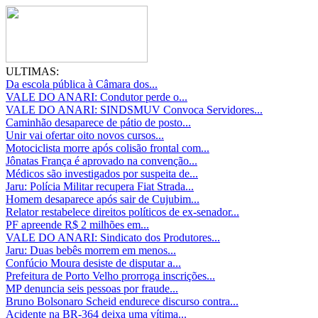
ULTIMAS:
Da escola pública à Câmara dos...
VALE DO ANARI: Condutor perde o...
VALE DO ANARI: SINDSMUV Convoca Servidores...
Caminhão desaparece de pátio de posto...
Unir vai ofertar oito novos cursos...
Motociclista morre após colisão frontal com...
Jônatas França é aprovado na convenção...
Médicos são investigados por suspeita de...
Jaru: Polícia Militar recupera Fiat Strada...
Homem desaparece após sair de Cujubim...
Relator restabelece direitos políticos de ex-senador...
PF apreende R$ 2 milhões em...
VALE DO ANARI: Sindicato dos Produtores...
Jaru: Duas bebês morrem em menos...
Confúcio Moura desiste de disputar a...
Prefeitura de Porto Velho prorroga inscrições...
MP denuncia seis pessoas por fraude...
Bruno Bolsonaro Scheid endurece discurso contra...
Acidente na BR-364 deixa uma vítima...