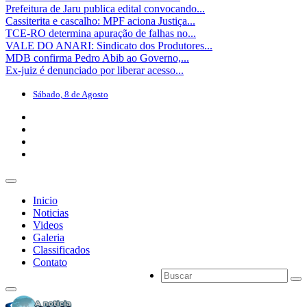
Prefeitura de Jaru publica edital convocando...
Cassiterita e cascalho: MPF aciona Justiça...
TCE-RO determina apuração de falhas no...
VALE DO ANARI: Sindicato dos Produtores...
MDB confirma Pedro Abib ao Governo,...
Ex-juiz é denunciado por liberar acesso...
Sábado, 8 de Agosto
Inicio
Noticias
Videos
Galeria
Classificados
Contato