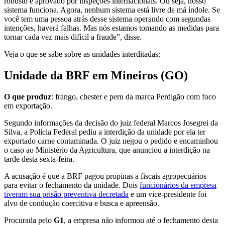
robusto e aprovado por inspeções internacionais. Ou seja, nosso
sistema funciona. Agora, nenhum sistema está livre de má índole. Se
você tem uma pessoa atrás desse sistema operando com segundas
intenções, haverá falhas. Mas nós estamos tomando as medidas para
tornar cada vez mais difícil a fraude”, disse.
Veja o que se sabe sobre as unidades interditadas:
Unidade da BRF em Mineiros (GO)
O que produz
: frango, chester e peru da marca Perdigão com foco
em exportação.
Segundo informações da decisão do juiz federal Marcos Josegrei da
Silva, a Polícia Federal pediu a interdição da unidade por ela ter
exportado carne contaminada. O juiz negou o pedido e encaminhou
o caso ao Ministério da Agricultura, que anunciou a interdição na
tarde desta sexta-feira.
A acusação é que a BRF pagou propinas a fiscais agropecuários
para evitar o fechamento da unidade. Dois
funcionários da empresa
tiveram sua prisão preventiva decretada
e um vice-presidente foi
alvo de condução coercitiva e busca e apreensão.
Procurada pelo
G1
, a empresa não informou até o fechamento desta