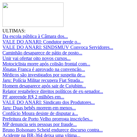
ULTIMAS:
Da escola pública à Câmara dos...
VALE DO ANARI: Condutor perde o...
VALE DO ANARI: SINDSMUV Convoca Servidores...
Caminhão desaparece de pátio de posto...
Unir vai ofertar oito novos cursos...
Motociclista morre após colisão frontal com...
Jônatas França é aprovado na convenção...
Médicos são investigados por suspeita de...
Jaru: Polícia Militar recupera Fiat Strada...
Homem desaparece após sair de Cujubim...
Relator restabelece direitos políticos de ex-senador...
PF apreende R$ 2 milhões em...
VALE DO ANARI: Sindicato dos Produtores...
Jaru: Duas bebês morrem em menos...
Confúcio Moura desiste de disputar a...
Prefeitura de Porto Velho prorroga inscrições...
MP denuncia seis pessoas por fraude...
Bruno Bolsonaro Scheid endurece discurso contra...
Acidente na BR-364 deixa uma vítima...