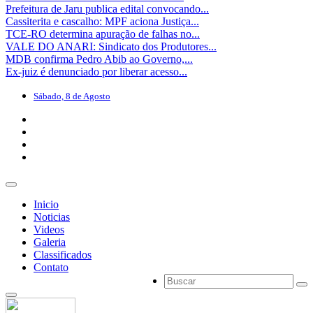
Prefeitura de Jaru publica edital convocando...
Cassiterita e cascalho: MPF aciona Justiça...
TCE-RO determina apuração de falhas no...
VALE DO ANARI: Sindicato dos Produtores...
MDB confirma Pedro Abib ao Governo,...
Ex-juiz é denunciado por liberar acesso...
Sábado, 8 de Agosto
Inicio
Noticias
Videos
Galeria
Classificados
Contato