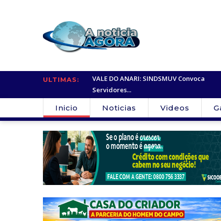
VALE DO ANARI: SINDSMUV Convoca
ndutor perde o...
ULTIMAS:
Servidores...
Inicio
Noticias
Videos
G