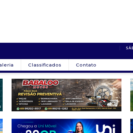
Caminhão desaparece de pátio de posto...
Unir vai ofertar
SÁ
aleria
Classificados
Contato