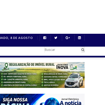
 oito novos cursos...
BADO, 8 DE AGOSTO
Motociclista morre após colisão frontal