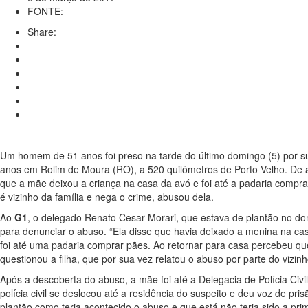
FONTE:
Share:
Um homem de 51 anos foi preso na tarde do último domingo (5) por 
anos em Rolim de Moura (RO), a 520 quilômetros de Porto Velho. De a
que a mãe deixou a criança na casa da avó e foi até a padaria compr
é vizinho da família e nega o crime, abusou dela.
Ao
G1
, o delegado Renato Cesar Morari, que estava de plantão no do
para denunciar o abuso. “Ela disse que havia deixado a menina na casa
foi até uma padaria comprar pães. Ao retornar para casa percebeu qu
questionou a filha, que por sua vez relatou o abuso por parte do vizinh
Após a descoberta do abuso, a mãe foi até a Delegacia de Polícia Civi
polícia civil se deslocou até a residência do suspeito e deu voz de p
plantão como teria acontecido o abuso e que está não teria sido a pr