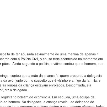
suspeita de ter abusada sexualmente de uma menina de apenas 4
cordo com a Polícia Civil, o abuso teria acontecido no momento em
ar pães. Ainda segundo a polícia, a vítima contou que o homem, que
mingo, contou que a mãe da criança foi quem procurou a delegacia
 da avó, junto com o suspeito que é vizinho e amigo da família, e
e as roupas da criança estavam enrolados. Desconfiada, ela
o”, diz o delegado.
l registrar o boletim de ocorrência. Em seguida, uma equipe da
risão ao homem. Na delegacia, a criança revelou ao delegado de
imeira vez que ocorreu; a criança contou que o homem ofereceu balas