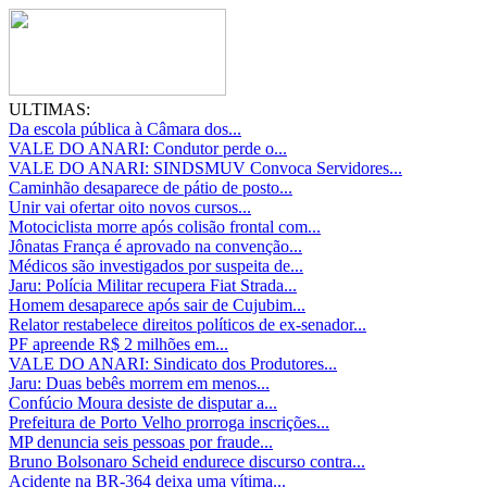
ULTIMAS:
Da escola pública à Câmara dos...
VALE DO ANARI: Condutor perde o...
VALE DO ANARI: SINDSMUV Convoca Servidores...
Caminhão desaparece de pátio de posto...
Unir vai ofertar oito novos cursos...
Motociclista morre após colisão frontal com...
Jônatas França é aprovado na convenção...
Médicos são investigados por suspeita de...
Jaru: Polícia Militar recupera Fiat Strada...
Homem desaparece após sair de Cujubim...
Relator restabelece direitos políticos de ex-senador...
PF apreende R$ 2 milhões em...
VALE DO ANARI: Sindicato dos Produtores...
Jaru: Duas bebês morrem em menos...
Confúcio Moura desiste de disputar a...
Prefeitura de Porto Velho prorroga inscrições...
MP denuncia seis pessoas por fraude...
Bruno Bolsonaro Scheid endurece discurso contra...
Acidente na BR-364 deixa uma vítima...