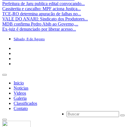
Prefeitura de Jaru publica edital convocando...
Cassiterita e cascalho: MPF aciona Justiça...
TCE-RO determina apuração de falhas no...
VALE DO ANARI: Sindicato dos Produtores...
MDB confirma Pedro Abib ao Governo,...
Ex-juiz é denunciado por liberar acesso...
Sábado, 8 de Agosto
Inicio
Noticias
Videos
Galeria
Classificados
Contato